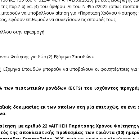
 της παρ.2 α) και β) του άρθρου 76 του Ν.4957/2022 (όπως τροποπ
ότι μπορούν να υποβάλλουν αίτηση για «Παράταση Χρόνου Φοίτησης 
τος, εφόσον επιθυμούν να συνεχίσουν τις σπουδές τους.
κόλλου στην εφαρμογή
όνου Φοίτησης για δύο (2) Εξάμηνα Σπουδών».
) Εξάμηνα Σπουδών μπορούν να υποβάλουν οι φοιτητές/τριες για τ
 των πιστωτικών μονάδων (
ECTS
) του ισχύοντος προγρά
ϊκές δοκιμασίες εκ των οποίων στη μία επιτυχώς, σε ένα 
να.
 αίτηση με αριθμό
22 «ΑΙΤΗΣΗ Παράτασης Χρόνου Φοίτησης γ
ντός της αποκλειστικής προθεσμίας των τριάντα (30) ημερ
περιόδου Σεπτεμβρίου 2025,
κατά την οποία συμπληρώνεται η 