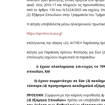
ακαδ. έτος 2016-17 και πληρούν τις προϋποθέσεις
από το άρθρο 130 του Ν.5224/2025 και ισχύει), 
(2) Εξάμηνα Σπουδών» στην Γραμματεία του Τμήμα
Η αίτηση υποβάλλεται μέσω ηλεκτρονικού πρωτο
https://eprotocol.uoa.gr
επιλέγοντας την αίτηση «22. ΑΙΤΗΣΗ Παράτασης Χρ
Αίτηση για Παράταση Χρόνου Φοίτησης για δύο (2
οποίους/ες ισχύουν σωρευτικά τα παρακάτω:
i) έχουν ολοκληρώσει επιτυχώς το 70%
σπουδών, ΚΑΙ
ii) έχουν συμμετάσχει σε δύο (2) ακαδημα
τέσσερα (4) προηγούμενα ακαδημαϊκά εξάμη
ΠΡΟΣΟΧΗ
:
Σύμφωνα με την κείμενη νομοθεσία,
η
(2) Εξάμηνα Σπουδών»
πρέπει να υποβληθεί
ε
την έκδοση των βαθμολογίων εξεταστικής 