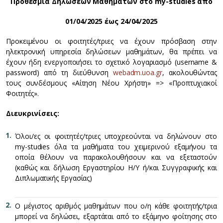
Προθεσμία Δηλώσεων Μαθημάτων στο my-studies από
01/04/2025 έως 24/04/2025
Προκειμένου οι φοιτητές/τριες να έχουν πρόσβαση στην
ηλεκτρονική υπηρεσία δηλώσεων μαθημάτων, θα πρέπει να
έχουν ήδη ενεργοποιήσει το σχετικό λογαριασμό (username &
password) από τη διεύθυνση
webadm.uoa.gr
, ακολουθώντας
τους συνδέσμους «Αίτηση Νέου Χρήστη» => «Προπτυχιακοί
Φοιτητές».
Διευκρινίσεις:
Όλοι/ες οι φοιτητές/τριες υποχρεούνται να δηλώνουν στο
my-studies όλα τα μαθήματα του χειμερινού εξαμήνου τα
οποία θέλουν να παρακολουθήσουν και να εξεταστούν
(καθώς και δήλωση Εργαστηρίου Η/Υ ή/και Συγγραφικής και
Διπλωματικής Εργασίας)
Ο μέγιστος αριθμός μαθημάτων που ο/η κάθε φοιτητής/τρια
μπορεί να δηλώσει, εξαρτάται από το εξάμηνο φοίτησης στο