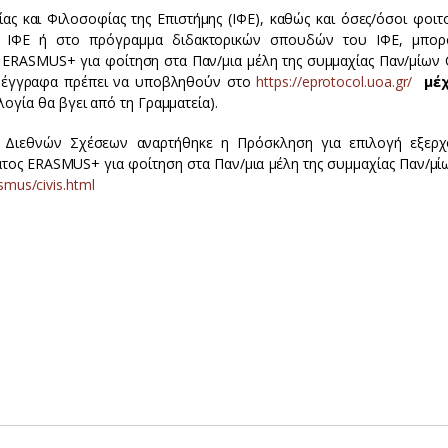
ρίας και Φιλοσοφίας της Επιστήμης (ΙΦΕ), καθώς και όσες/όσοι φοι
το ΙΦΕ ή στο πρόγραμμα διδακτορικών σπουδών του ΙΦΕ, μπο
ERASMUS+ για φοίτηση στα Παν/μια μέλη της συμμαχίας Παν/μίων C
κά έγγραφα πρέπει να υποβληθούν στο
https://eprotocol.uoa.gr/
μέ
ογία θα βγει από τη Γραμματεία).
ι Διεθνών Σχέσεων αναρτήθηκε η Πρόσκληση για επιλογή εξερ
τος ERASMUS+ για φοίτηση στα Παν/μια μέλη της συμμαχίας Παν/μίω
smus/civis.html