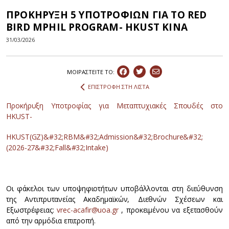
ΠΡΟΚΗΡΥΞΗ 5 ΥΠΟΤΡΟΦΙΩΝ ΓΙΑ ΤΟ RED
BIRD MPHIL PROGRAM- HKUST ΚΙΝΑ
31/03/2026
ΜΟΙΡΑΣΤEIΤΕ ΤΟ:
ΕΠΙΣΤΡΟΦΗ ΣΤΗ ΛΙΣΤΑ
Προκήρυξη Υποτροφίας για Μεταπτυχιακές Σπουδές στο
HKUST-
HKUST(GZ)&#32;RBM&#32;Admission&#32;Brochure&#32;
(2026-27&#32;Fall&#32;Intake)
Οι φάκελοι των υποψηφιοτήτων υποβάλλονται στη διεύθυνση
της Αντιπρυτανείας Ακαδημαϊκών, Διεθνών Σχέσεων και
Εξωστρέφειας:
vrec-acafir@uoa.gr
, προκειμένου να εξετασθούν
από την αρμόδια επιτροπή.