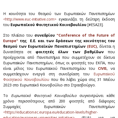
Η κοινότητα του θεσμού των Ευρωπαϊκών Πανεπιστημίων
<http://www.euc-initiative.com>
εγκαινιάζει τη δεύτερη έκδοση
του
Ευρωπαϊκού Φοιτητικού Κοινοβουλίου
[#ESA23].
Στο πλαίσιο του
συνεδρίου
"Conference of the Future of
Europe"
της Ε.Ε. και των δράσεων της κοινότητας του
θεσμού των Ευρωπαϊκών Πανεπιστημίων
(EUC)
, δίνεται η
δυνατότητα σε
φοιτητές όλων των βαθμίδων
που
προέρχονται από Πανεπιστήμια που συμμετέχουν σε δίκτυα
Ευρωπαϊκών Πανεπιστημίων, όπως οι φοιτητές του ΕΚΠΑ, που
είναι μέλος του Ευρωπαϊκού Πανεπιστημίου του
CIVIS
, να
συμμετάσχουν ενεργά στη συνεδρίαση του
Ευρωπαϊκού
Φοιτητικού Κοινοβουλίου
που θα λάβει χώρα στις 31 Μαΐου
2023 στο Ευρωπαϊκό Κοινοβούλιο στο Στρασβούργο.
Το
Ευρωπαϊκό Φοιτητικό Κοινοβούλιο
συγκεντρώνει κάθε
χρόνο περισσότερους από 200 φοιτητές από διάφορες
Συμμαχίες Ευρωπαϊκών Πανεπιστημίων
<https://education.ec.europa.eu/education-levels/higher-
education/european-universities-initiative>
(EUA) για να