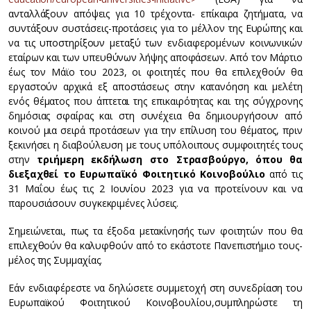
ανταλλάξουν απόψεις για 10 τρέχοντα- επίκαιρα ζητήματα, να
συντάξουν συστάσεις-προτάσεις για το μέλλον της Ευρώπης και
να τις υποστηρίξουν μεταξύ των ενδιαφερομένων κοινωνικών
εταίρων και των υπευθύνων λήψης αποφάσεων. Από τον Μάρτιο
έως τον Μάϊο του 2023, οι φοιτητές που θα επιλεχθούν θα
εργαστούν αρχικά εξ αποστάσεως στην κατανόηση και μελέτη
ενός θέματος που άπτεται της επικαιρότητας και της σύγχρονης
δημόσιας σφαίρας και στη συνέχεια θα δημιουργήσουν από
κοινού μια σειρά προτάσεων για την επίλυση του θέματος, πριν
ξεκινήσει η διαβούλευση με τους υπόλοιπους συμφοιτητές τους
στην
τριήμερη εκδήλωση στο Στρασβούργο, όπου θα
διεξαχθεί το Ευρωπαϊκό Φοιτητικό Κοινοβούλιο
από τις
31 Μαΐου έως τις 2 Ιουνίου 2023 για να προτείνουν και να
παρουσιάσουν συγκεκριμένες λύσεις.
Σημειώνεται, πως τα έξοδα μετακίνησής των φοιτητών που θα
επιλεχθούν θα καλυφθούν από το εκάστοτε Πανεπιστήμιο τους-
μέλος της Συμμαχίας.
Εάν ενδιαφέρεστε να δηλώσετε συμμετοχή στη συνεδρίαση του
Ευρωπαϊκού Φοιτητικού Κοινοβουλίου,
συμπληρώστε τη